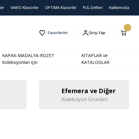
ler
VARİO Klasörler
OPTİMA Klasörler
PUL Defteri
Hakkımızda
Favorilerim
Girişi Yap
KAPAK-MADALYA-ROZET
KİTAPLAR ve
Koleksiyonları için
KATALOGLAR
Efemera ve Diğer
Koleksiyon Ürünleri