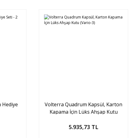
n Hediye
Volterra Quadrum Kapsül, Karton
Kapama İçin Lüks Ahşap Kutu
(Vario-3)
Sepete Ekle
5.935,73 TL