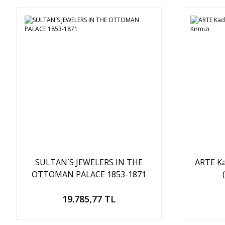
SULTAN´S JEWELERS IN THE
ARTE Ka
OTTOMAN PALACE 1853-1871
Sepete Ekle
19.785,77 TL