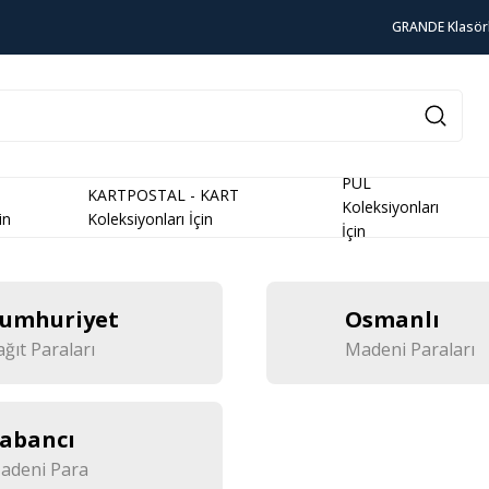
GRANDE Klasör
PUL
KARTPOSTAL - KART
Koleksiyonları
in
Koleksiyonları İçin
İçin
umhuriyet
Osmanlı
ağıt Paraları
Madeni Paraları
abancı
adeni Para