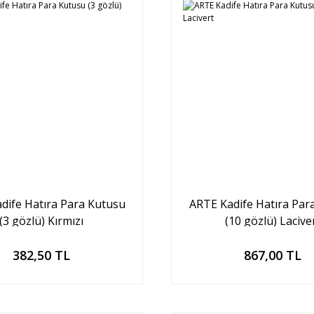
dife Hatıra Para Kutusu
ARTE Kadife Hatıra Par
(3 gözlü) Kırmızı
(10 gözlü) Lacive
Sepete Ekle
Sepete Ekle
382,50 TL
867,00 TL