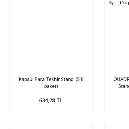
Kapsül Para Teşhir Standı (5'li
QUADRU
paket)
Stand
Sepete Ekle
634,28 TL