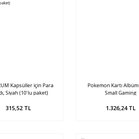
M Kapsüller için Para
Pokemon Kartı Albümü
ı, Siyah (10'lu paket)
Small Gaming
Sepete Ekle
Sepete Ekle
315,52 TL
1.326,24 TL