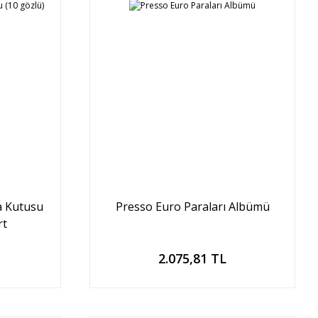
a Kutusu
Presso Euro Paraları Albümü
rt
Sepete Ekle
2.075,81 TL