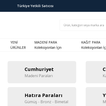
Türkiye Yetkili Satıcısı
YENİ
MADENİ PARA
KAĞIT PARA
ÜRÜNLER
Koleksiyonları İçin
Koleksiyonları İç
Cumhuriyet
C
Madeni Paraları
K
Hatıra Paraları
Y
Gümüş - Bronz - Bimetal
M