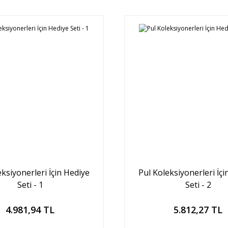
eksiyonerleri İçin Hediye
Pul Koleksiyonerleri İçi
Seti - 1
Seti - 2
Sepete Ekle
Sepete Ekle
4.981,94 TL
5.812,27 TL