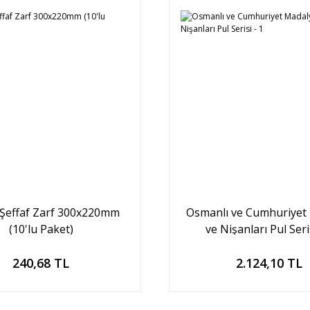
 Şeffaf Zarf 300x220mm
Osmanlı ve Cumhuriyet
(10'lu Paket)
ve Nişanları Pul Seris
Sepete Ekle
Sepete Ekle
240,68 TL
2.124,10 TL