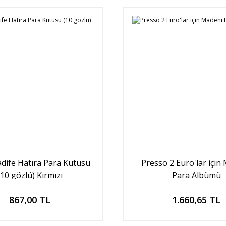
dife Hatıra Para Kutusu
Presso 2 Euro'lar için
(10 gözlü) Kırmızı
Para Albümü
Sepete Ekle
Sepete Ekle
867,00 TL
1.660,65 TL