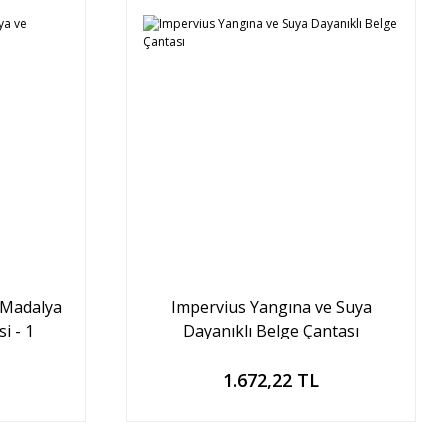
 Madalya
Impervius Yangına ve Suya
i - 1
Dayanıklı Belge Çantası
Sepete Ekle
1.672,22 TL